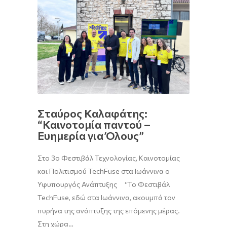
Σταύρος Καλαφάτης:
“Καινοτομία παντού –
Ευημερία για Όλους”
Στο 3ο Φεστιβάλ Τεχνολογίας, Καινοτομίας
και Πολιτισμού TechFuse στα Ιωάννινα ο
Υφυπουργός Ανάπτυξης “Το Φεστιβάλ
TechFuse, εδώ στα Ιωάννινα, ακουμπά τον
πυρήνα της ανάπτυξης της επόμενης μέρας.
Στη χώρα…