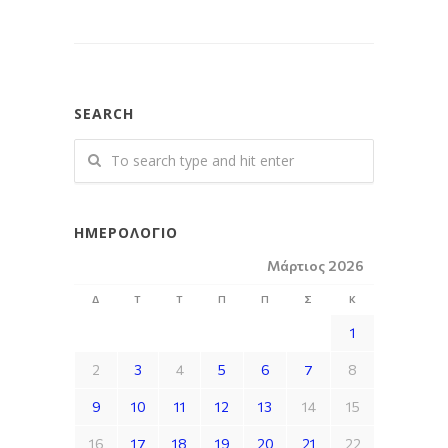
SEARCH
ΗΜΕΡΟΛΌΓΙΟ
Μάρτιος 2026
Δ
Τ
Τ
Π
Π
Σ
Κ
1
2
3
4
5
6
7
8
9
10
11
12
13
14
15
16
17
18
19
20
21
22