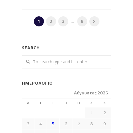
1
2
3
...
8
SEARCH
ΗΜΕΡΟΛΌΓΙΟ
Αύγουστος 2026
Δ
Τ
Τ
Π
Π
Σ
Κ
1
2
3
4
5
6
7
8
9