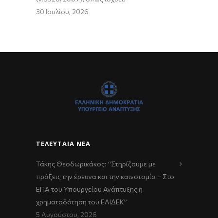
30 Ιουλίου, 2026
ΤΕΛΕΥΤΑΊΑ ΝΈΑ
Τάκης Θεοδωρικάκος: “Στηρίζουμε με
πράξεις την έρευνα και την καινοτομία – Στο
ΕΠΑ του Υπουργείου Ανάπτυξης η
χρηματοδότηση του ΕΛΙΔΕΚ”
5 Αυγούστου, 2026