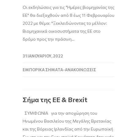
Οι εκδηλώσεις για τις "Ημέρες βιομηχανίας της
ΕΕ" θα διεξαχθούν από 8 έως 11 Φεβρουαρίου
2022 με θέμα: "Ξεκλειδώνοντας το μέλλον:
Βιομηχανικά οικοσυστήματα της ΕΕ στο
δρόμο προς την πράσινη…
31 ΙΑΝΟΥΑΡΊΟΥ, 2022
ΕΜΠΟΡΙΚΆ ΣΉΜΑΤΑ-ΑΝΑΚΟΙΝΏΣΕΙΣ
Σήμα της ΕΕ & Brexit
ΣΥΜΦΩΝΙΑ για την αποχώρηση του
Ηνωμένου Βασιλείου της Μεγάλης Βρετανίας
και της Βόρειας Ιρλανδίας από την Ευρωπαϊκή
Ένωση και την Ευρωπαϊκή Κοινότητα Ατομικής