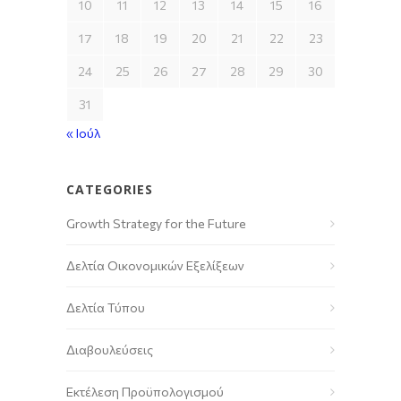
10
11
12
13
14
15
16
17
18
19
20
21
22
23
24
25
26
27
28
29
30
31
« Ιούλ
CATEGORIES
Growth Strategy for the Future
Δελτία Οικονομικών Εξελίξεων
Δελτία Τύπου
Διαβουλεύσεις
Εκτέλεση Προϋπολογισμού