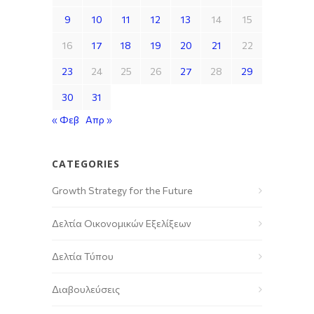
9
10
11
12
13
14
15
16
17
18
19
20
21
22
23
24
25
26
27
28
29
30
31
« Φεβ
Απρ »
CATEGORIES
Growth Strategy for the Future
Δελτία Οικονομικών Εξελίξεων
Δελτία Τύπου
Διαβουλεύσεις