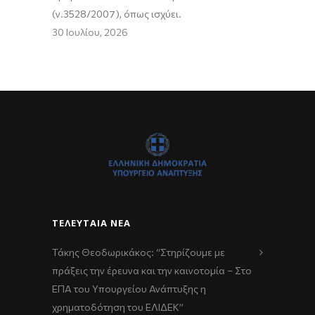
(ν.3528/2007), όπως ισχύει.
30 Ιουλίου, 2026
ΤΕΛΕΥΤΑΊΑ ΝΈΑ
Τάκης Θεοδωρικάκος: “Στηρίζουμε με
πράξεις την έρευνα και την καινοτομία – Στο
ΕΠΑ του Υπουργείου Ανάπτυξης η
χρηματοδότηση του ΕΛΙΔΕΚ”