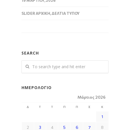
19 ΜΑΡΤΊΟΥ, 2026
SLIDER ΑΡΧΙΚΉ
,
ΔΕΛΤΊΑ ΤΎΠΟΥ
SEARCH
ΗΜΕΡΟΛΌΓΙΟ
Μάρτιος 2026
Δ
Τ
Τ
Π
Π
Σ
Κ
1
2
3
4
5
6
7
8