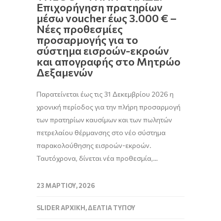
Επιχορήγηση πρατηρίων
μέσω voucher έως 3.000 € –
Νέες προθεσμίες
προσαρμογής για το
σύστημα εισροών-εκροών
και απογραφής στο Μητρώο
Δεξαμενών
Παρατείνεται έως τις 31 Δεκεμβρίου 2026 η
χρονική περίοδος για την πλήρη προσαρμογή
των πρατηρίων καυσίμων και των πωλητών
πετρελαίου θέρμανσης στο νέο σύστημα
παρακολούθησης εισροών-εκροών.
Ταυτόχρονα, δίνεται νέα προθεσμία,…
23 ΜΑΡΤΊΟΥ, 2026
SLIDER ΑΡΧΙΚΉ
,
ΔΕΛΤΊΑ ΤΎΠΟΥ