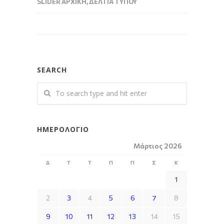
SLIDER ΑΡΧΙΚΉ
,
ΔΕΛΤΊΑ ΤΎΠΟΥ
SEARCH
ΗΜΕΡΟΛΌΓΙΟ
Μάρτιος 2026
Δ
Τ
Τ
Π
Π
Σ
Κ
1
2
3
4
5
6
7
8
9
10
11
12
13
14
15