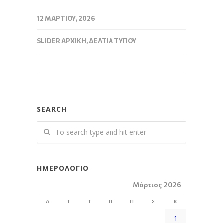
12 ΜΑΡΤΊΟΥ, 2026
SLIDER ΑΡΧΙΚΉ
,
ΔΕΛΤΊΑ ΤΎΠΟΥ
SEARCH
ΗΜΕΡΟΛΌΓΙΟ
Μάρτιος 2026
Δ
Τ
Τ
Π
Π
Σ
Κ
1