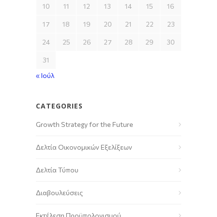
10
11
12
13
14
15
16
17
18
19
20
21
22
23
24
25
26
27
28
29
30
31
« Ιούλ
CATEGORIES
Growth Strategy for the Future
Δελτία Οικονομικών Εξελίξεων
Δελτία Τύπου
Διαβουλεύσεις
Εκτέλεση Προϋπολογισμού