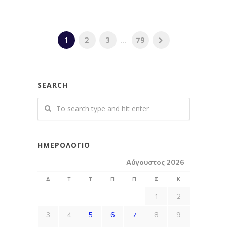
1
2
3
...
79
SEARCH
ΗΜΕΡΟΛΌΓΙΟ
Αύγουστος 2026
Δ
Τ
Τ
Π
Π
Σ
Κ
1
2
3
4
5
6
7
8
9