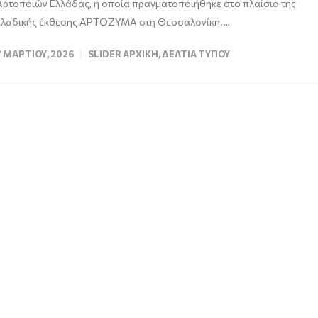
Αρτοποιών Ελλάδας, η οποία πραγματοποιήθηκε στο πλαίσιο της
κλαδικής έκθεσης ΑΡΤΟΖΥΜΑ στη Θεσσαλονίκη.…
7 ΜΑΡΤΊΟΥ, 2026
SLIDER ΑΡΧΙΚΉ
,
ΔΕΛΤΊΑ ΤΎΠΟΥ