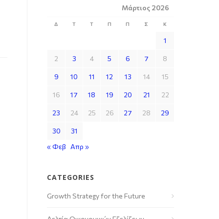
Μάρτιος 2026
Δ
Τ
Τ
Π
Π
Σ
Κ
1
2
3
4
5
6
7
8
9
10
11
12
13
14
15
16
17
18
19
20
21
22
23
24
25
26
27
28
29
30
31
« Φεβ
Απρ »
CATEGORIES
Growth Strategy for the Future
Δελτία Οικονομικών Εξελίξεων