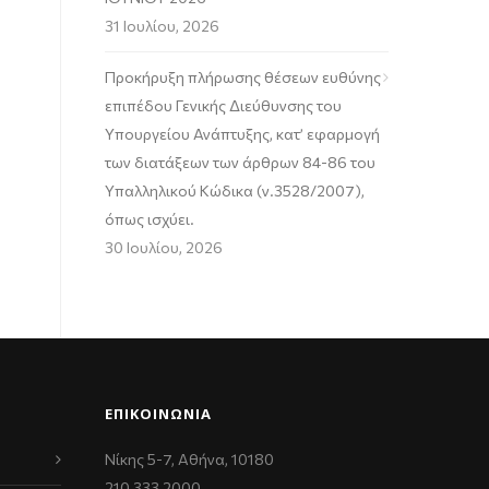
31 Ιουλίου, 2026
Προκήρυξη πλήρωσης θέσεων ευθύνης
επιπέδου Γενικής Διεύθυνσης του
Υπουργείου Ανάπτυξης, κατ’ εφαρμογή
των διατάξεων των άρθρων 84-86 του
Υπαλληλικού Κώδικα (ν.3528/2007),
όπως ισχύει.
30 Ιουλίου, 2026
ΕΠΙΚΟΙΝΩΝΊΑ
Νίκης 5-7, Αθήνα, 10180
210 333 2000