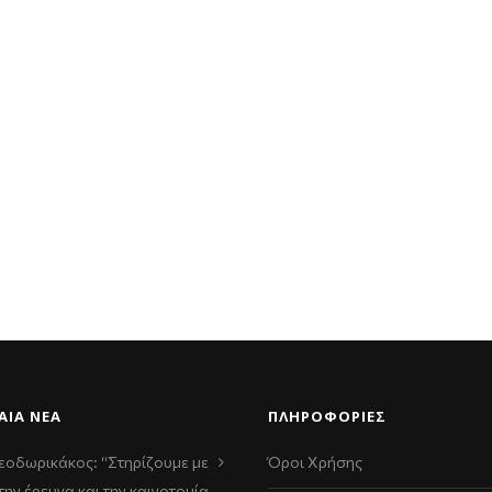
ΑΊΑ ΝΈΑ
ΠΛΗΡΟΦΟΡΙΕΣ
εοδωρικάκος: “Στηρίζουμε με
Όροι Χρήσης
την έρευνα και την καινοτομία