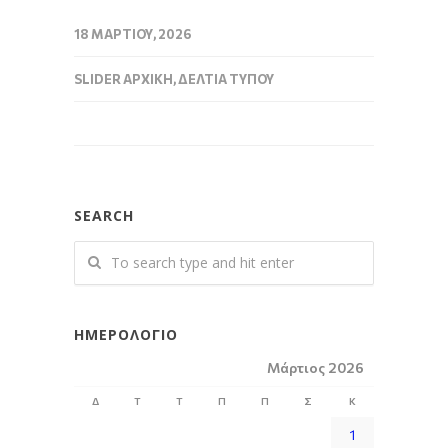
18 ΜΑΡΤΊΟΥ, 2026
SLIDER ΑΡΧΙΚΉ
,
ΔΕΛΤΊΑ ΤΎΠΟΥ
SEARCH
ΗΜΕΡΟΛΌΓΙΟ
Μάρτιος 2026
Δ
Τ
Τ
Π
Π
Σ
Κ
1