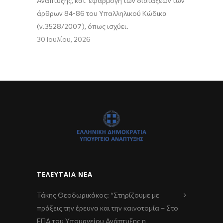
Ανάπτυξης, κατ’ εφαρμογή των διατάξεων των
άρθρων 84-86 του Υπαλληλικού Κώδικα
(ν.3528/2007), όπως ισχύει.
30 Ιουλίου, 2026
ΤΕΛΕΥΤΑΊΑ ΝΈΑ
Τάκης Θεοδωρικάκος: “Στηρίζουμε με
πράξεις την έρευνα και την καινοτομία – Στο
ΕΠΑ του Υπουργείου Ανάπτυξης η