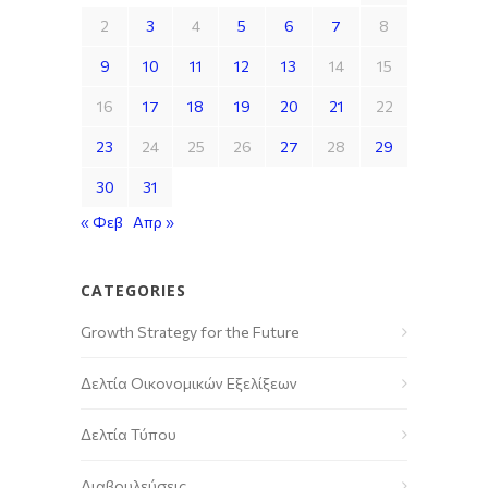
2
3
4
5
6
7
8
9
10
11
12
13
14
15
16
17
18
19
20
21
22
23
24
25
26
27
28
29
30
31
« Φεβ
Απρ »
CATEGORIES
Growth Strategy for the Future
Δελτία Οικονομικών Εξελίξεων
Δελτία Τύπου
Διαβουλεύσεις