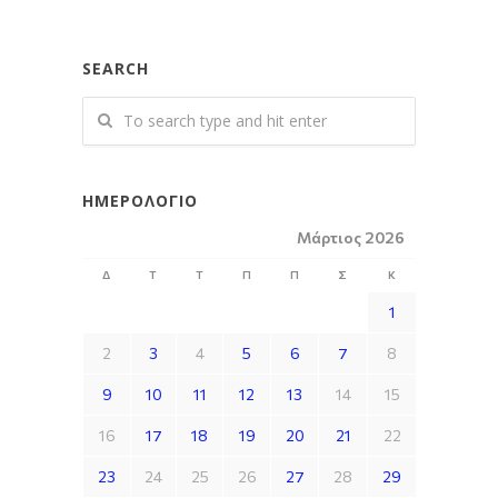
SEARCH
ΗΜΕΡΟΛΌΓΙΟ
Μάρτιος 2026
Δ
Τ
Τ
Π
Π
Σ
Κ
1
2
3
4
5
6
7
8
9
10
11
12
13
14
15
16
17
18
19
20
21
22
23
24
25
26
27
28
29