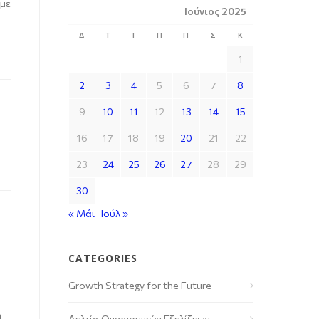
υμε
Ιούνιος 2025
Δ
Τ
Τ
Π
Π
Σ
Κ
1
2
3
4
5
6
7
8
9
10
11
12
13
14
15
16
17
18
19
20
21
22
23
24
25
26
27
28
29
30
« Μάι
Ιούλ »
CATEGORIES
Growth Strategy for the Future
η
Δελτία Οικονομικών Εξελίξεων