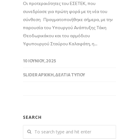
Οι προτεραιότητες του ΕΣΕΤΕΚ, που
συνεδρίασε για πρώτη φορά με τη νέα του
σύνθεση Πραγματοποιήθηκε σήμερα, με την
παρουσία του Υπουργού Ανάπτυξης Τάκη
Θεοδωρικάκου και του αρμόδιου
Υφυπουργού Σταύρου Καλαφάτη, η…
10 ΙΟΥΝΊΟΥ, 2025
SLIDER ΑΡΧΙΚΉ
,
ΔΕΛΤΊΑ ΤΎΠΟΥ
SEARCH