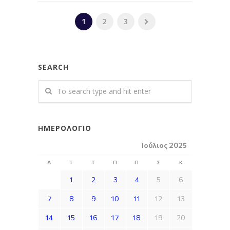
1
2
3
SEARCH
ΗΜΕΡΟΛΌΓΙΟ
Ιούλιος 2025
Δ
Τ
Τ
Π
Π
Σ
Κ
1
2
3
4
5
6
7
8
9
10
11
12
13
14
15
16
17
18
19
20