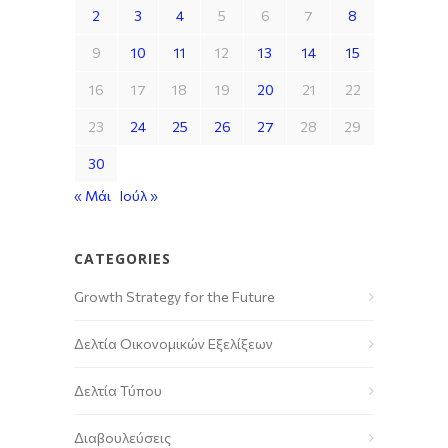
2
3
4
5
6
7
8
9
10
11
12
13
14
15
16
17
18
19
20
21
22
23
24
25
26
27
28
29
30
« Μάι
Ιούλ »
CATEGORIES
Growth Strategy for the Future
Δελτία Οικονομικών Εξελίξεων
Δελτία Τύπου
Διαβουλεύσεις