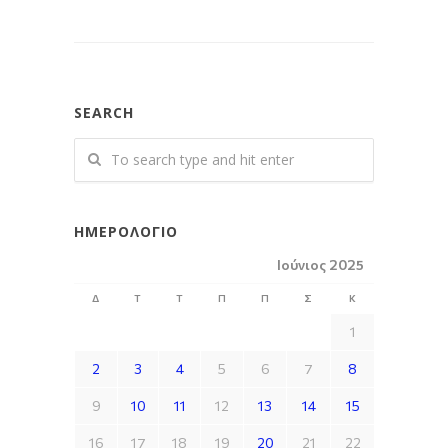
SEARCH
ΗΜΕΡΟΛΌΓΙΟ
Ιούνιος 2025
Δ
Τ
Τ
Π
Π
Σ
Κ
1
2
3
4
5
6
7
8
9
10
11
12
13
14
15
16
17
18
19
20
21
22