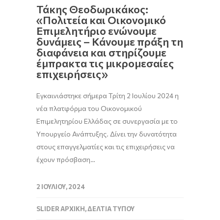
Τάκης Θεοδωρικάκος:
«Πολιτεία και Οικονομικό
Επιμελητήριο ενώνουμε
δυνάμεις – Κάνουμε πράξη τη
διαφάνεια και στηρίζουμε
έμπρακτα τις μικρομεσαίες
επιχειρήσεις»
Εγκαινιάστηκε σήμερα Τρίτη 2 Ιουλίου 2024 η
νέα πλατφόρμα του Οικονομικού
Επιμελητηρίου Ελλάδας σε συνεργασία με το
Υπουργείο Ανάπτυξης. Δίνει την δυνατότητα
στους επαγγελματίες και τις επιχειρήσεις να
έχουν πρόσβαση…
2 ΙΟΥΛΊΟΥ, 2024
SLIDER ΑΡΧΙΚΉ
,
ΔΕΛΤΊΑ ΤΎΠΟΥ