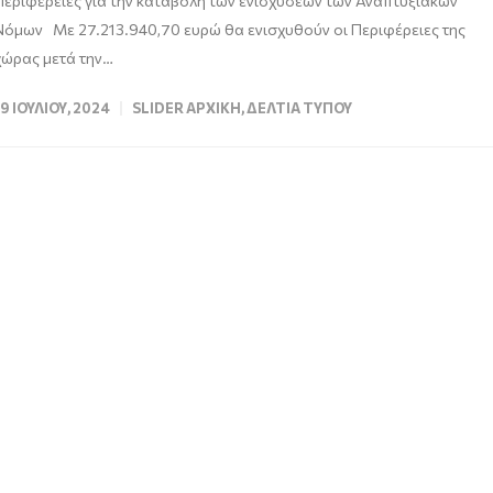
Περιφέρειες για την καταβολή των ενισχύσεων των Αναπτυξιακών
Νόμων Με 27.213.940,70 ευρώ θα ενισχυθούν οι Περιφέρειες της
χώρας μετά την…
19 ΙΟΥΛΊΟΥ, 2024
SLIDER ΑΡΧΙΚΉ
,
ΔΕΛΤΊΑ ΤΎΠΟΥ