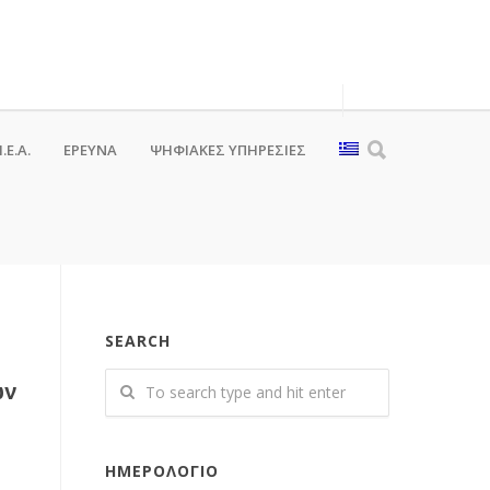
.Ε.Α.
ΕΡΕΥΝΑ
ΨΗΦΙΑΚΈΣ ΥΠΗΡΕΣΊΕΣ
SEARCH
ών
ΗΜΕΡΟΛΌΓΙΟ