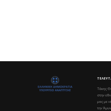
ΤΕΛΕΥΤ
Τάκης Θ
στην εθν
μας με 
την Άμυ