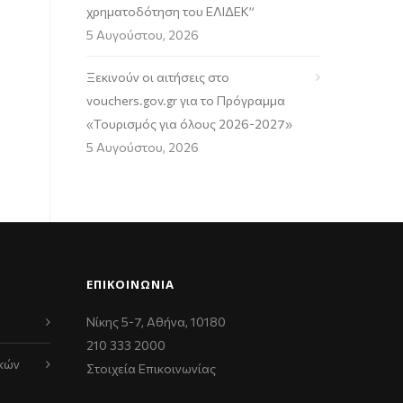
χρηματοδότηση του ΕΛΙΔΕΚ”
5 Αυγούστου, 2026
Ξεκινούν οι αιτήσεις στο
vouchers.gov.gr για το Πρόγραμμα
«Τουρισμός για όλους 2026-2027»
5 Αυγούστου, 2026
ΕΠΙΚΟΙΝΩΝΊΑ
Νίκης 5-7, Αθήνα, 10180
210 333 2000
κών
Στοιχεία Επικοινωνίας