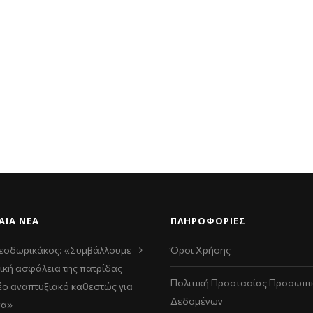
ΑΊΑ ΝΈΑ
ΠΛΗΡΟΦΟΡΙΕΣ
εοδωρικάκος: «Συμβάλλουμε
Όροι Χρήσης
ική ασφάλεια της πατρίδας
Πολιτική Προστασίας Προσωπι
νέο αναπτυξιακό καθεστώς για
Δεδομένων
να»