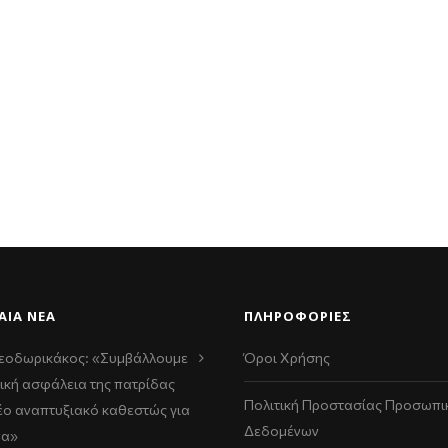
ΑΊΑ ΝΈΑ
ΠΛΗΡΟΦΟΡΙΕΣ
εοδωρικάκος: «Συμβάλλουμε
Όροι Χρήσης
ική ασφάλεια της πατρίδας
Πολιτική Προστασίας Προσωπι
νέο αναπτυξιακό καθεστώς για
Δεδομένων
να»