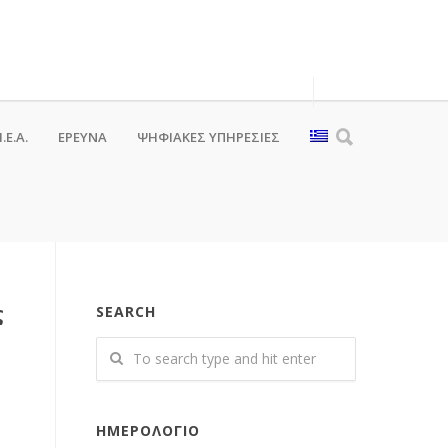
.Ε.Α.
ΕΡΕΥΝΑ
ΨΗΦΙΑΚΈΣ ΥΠΗΡΕΣΊΕΣ
ς
SEARCH
ΗΜΕΡΟΛΌΓΙΟ