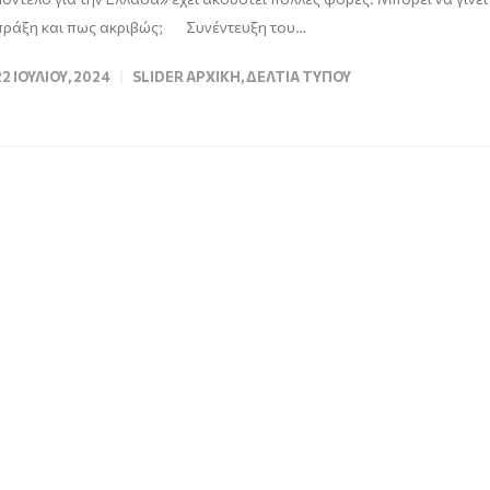
πράξη και πως ακριβώς; Συνέντευξη του…
22 ΙΟΥΛΊΟΥ, 2024
SLIDER ΑΡΧΙΚΉ
,
ΔΕΛΤΊΑ ΤΎΠΟΥ