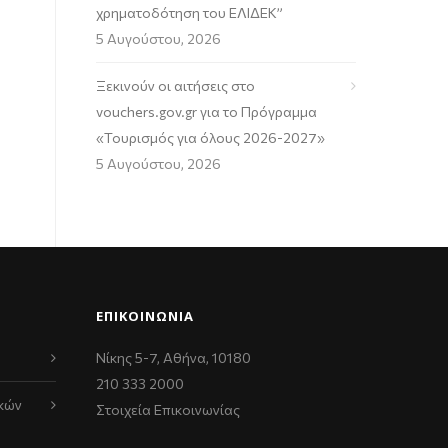
χρηματοδότηση του ΕΛΙΔΕΚ”
5 Αυγούστου, 2026
Ξεκινούν οι αιτήσεις στο
vouchers.gov.gr για το Πρόγραμμα
«Τουρισμός για όλους 2026-2027»
5 Αυγούστου, 2026
ΕΠΙΚΟΙΝΩΝΊΑ
Νίκης 5-7, Αθήνα, 10180
210 333 2000
κών
Στοιχεία Επικοινωνίας