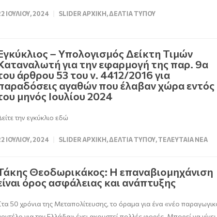
22 ΙΟΥΛΊΟΥ, 2024
SLIDER ΑΡΧΙΚΉ
,
ΔΕΛΤΊΑ ΤΎΠΟΥ
Εγκύκλιος – Υπολογισμός Δείκτη Τιμών
Καταναλωτή για την εφαρμογή της παρ. 9α
του άρθρου 53 του ν. 4412/2016 για
παραδόσεις αγαθών που έλαβαν χώρα εντός
του μηνός Ιουλίου 2024
Δείτε την εγκύκλιο εδώ
22 ΙΟΥΛΊΟΥ, 2024
SLIDER ΑΡΧΙΚΉ
,
ΔΕΛΤΊΑ ΤΎΠΟΥ
,
ΤΕΛΕΥΤΑΊΑ ΝΈΑ
Τάκης Θεοδωρικάκος: Η επαναβιομηχάνιση
είναι όρος ασφάλειας και ανάπτυξης
Στα 50 χρόνια της Μεταπολίτευσης, το όραμα για ένα «νέο παραγωγικ
μοντέλο για την Ελλάδα» έχει ακουστεί πολλές φορές. Μπορεί να γίνει