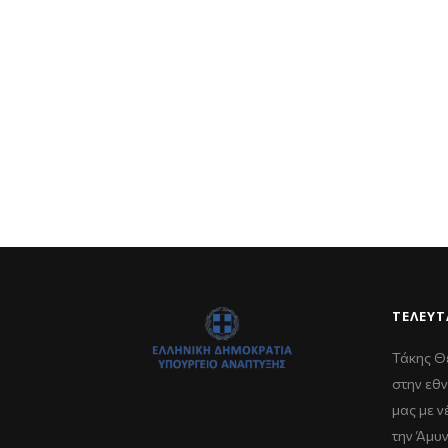
ΤΕΛΕΥΤ
Τάκης Θ
στην εθν
μας με 
την Άμυ