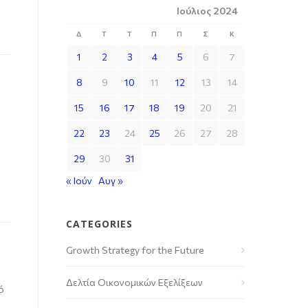
Ιούλιος 2024
Δ
Τ
Τ
Π
Π
Σ
Κ
1
2
3
4
5
6
7
8
9
10
11
12
13
14
15
16
17
18
19
20
21
22
23
24
25
26
27
28
29
30
31
« Ιούν
Αυγ »
CATEGORIES
Growth Strategy for the Future
Δελτία Οικονομικών Εξελίξεων
ό