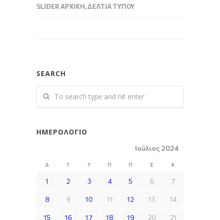
SLIDER ΑΡΧΙΚΉ
,
ΔΕΛΤΊΑ ΤΎΠΟΥ
SEARCH
ΗΜΕΡΟΛΌΓΙΟ
Ιούλιος 2024
Δ
Τ
Τ
Π
Π
Σ
Κ
1
2
3
4
5
6
7
8
9
10
11
12
13
14
15
16
17
18
19
20
21