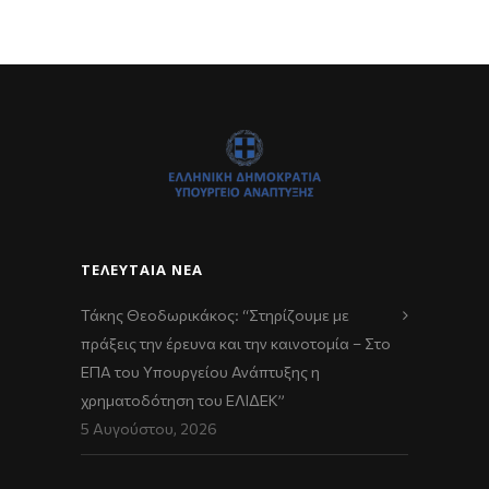
ΤΕΛΕΥΤΑΊΑ ΝΈΑ
Τάκης Θεοδωρικάκος: “Στηρίζουμε με
πράξεις την έρευνα και την καινοτομία – Στο
ΕΠΑ του Υπουργείου Ανάπτυξης η
χρηματοδότηση του ΕΛΙΔΕΚ”
5 Αυγούστου, 2026