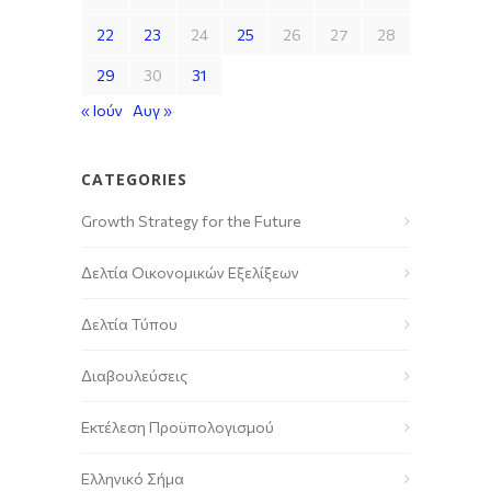
22
23
24
25
26
27
28
29
30
31
« Ιούν
Αυγ »
CATEGORIES
Growth Strategy for the Future
Δελτία Οικονομικών Εξελίξεων
Δελτία Τύπου
Διαβουλεύσεις
Εκτέλεση Προϋπολογισμού
Ελληνικό Σήμα