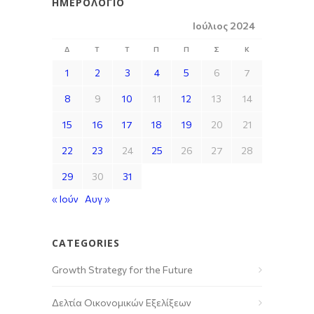
ΗΜΕΡΟΛΌΓΙΟ
Ιούλιος 2024
Δ
Τ
Τ
Π
Π
Σ
Κ
1
2
3
4
5
6
7
8
9
10
11
12
13
14
15
16
17
18
19
20
21
22
23
24
25
26
27
28
29
30
31
« Ιούν
Αυγ »
CATEGORIES
Growth Strategy for the Future
Δελτία Οικονομικών Εξελίξεων