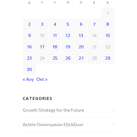
Δ
Τ
Τ
Π
Π
Σ
Κ
1
2
3
4
5
6
7
8
9
10
11
12
13
14
15
16
17
18
19
20
21
22
23
24
25
26
27
28
29
30
« Αυγ
Οκτ »
CATEGORIES
Growth Strategy for the Future
Δελτία Οικονομικών Εξελίξεων