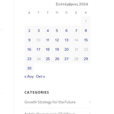
Σεπτέμβριος 2024
Δ
Τ
Τ
Π
Π
Σ
Κ
1
2
3
4
5
6
7
8
9
10
11
12
13
14
15
16
17
18
19
20
21
22
23
24
25
26
27
28
29
30
« Αυγ
Οκτ »
CATEGORIES
Growth Strategy for the Future
Δελτία Οικονομικών Εξελίξεων