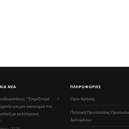
ΑΊΑ ΝΈΑ
ΠΛΗΡΟΦΟΡΙΕΣ
εοδωρικάκος: “Στηρίζουμε
Όροι Χρήσης
ηχανία για μια οικονομία πιο
Πολιτική Προστασίας Προσωπι
ιστική με καλύτερους
Δεδομένων
”
στου, 2026