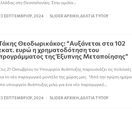
Ελλάδας στη Θεσσαλονίκη. Στην ομιλία…
23 ΣΕΠΤΕΜΒΡΊΟΥ, 2024
SLIDER ΑΡΧΙΚΉ
,
ΔΕΛΤΊΑ ΤΎΠΟΥ
Τάκης Θεοδωρικάκος: “Αυξάνεται στα 102
εκατ. ευρώ η χρηματοδότηση του
προγράμματος της Έξυπνης Μεταποίησης”
Στις 21 Οκτωβρίου το Υπουργείο Ανάπτυξης παρουσιάζει τις πολιτικές
για το νέο παραγωγικό μοντέλο της χώρας μας "Από την πρώτη ημέρα
στο υπουργείο Ανάπτυξης μιλώ για ένα νέο παραγωγικό…
23 ΣΕΠΤΕΜΒΡΊΟΥ, 2024
SLIDER ΑΡΧΙΚΉ
,
ΔΕΛΤΊΑ ΤΎΠΟΥ