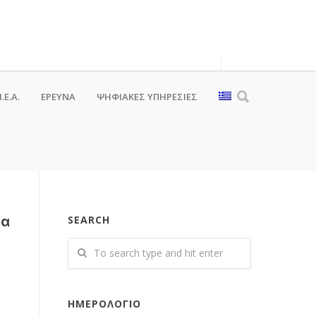
.Ε.Α.
ΕΡΕΥΝΑ
ΨΗΦΙΑΚΈΣ ΥΠΗΡΕΣΊΕΣ
ια
SEARCH
Ε
ΗΜΕΡΟΛΌΓΙΟ