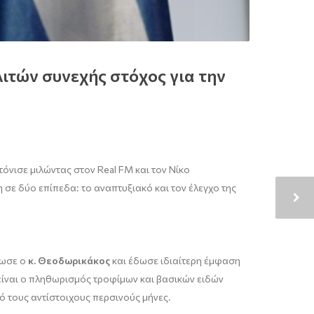
ιτών συνεχής στόχος για την
τόνισε μιλώντας στον Real FM και τον Νίκο
 σε δύο επίπεδα: το αναπτυξιακό και τον έλεγχο της
ίωσε ο
κ. Θεοδωρικάκος
και έδωσε ιδιαίτερη έμφαση
 είναι ο πληθωρισμός τροφίμων και βασικών ειδών
ό τους αντίστοιχους περσινούς μήνες.