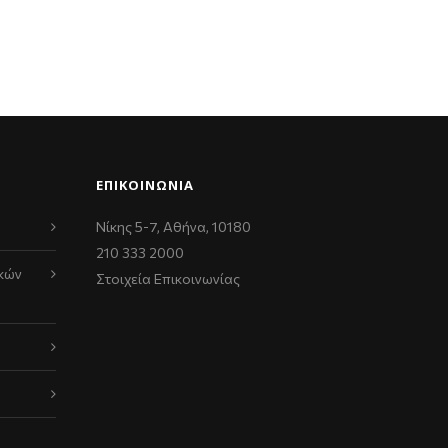
ΕΠΙΚΟΙΝΩΝΊΑ
Νίκης 5-7, Αθήνα, 10180
210 333 2000
κών
Στοιχεία Επικοινωνίας