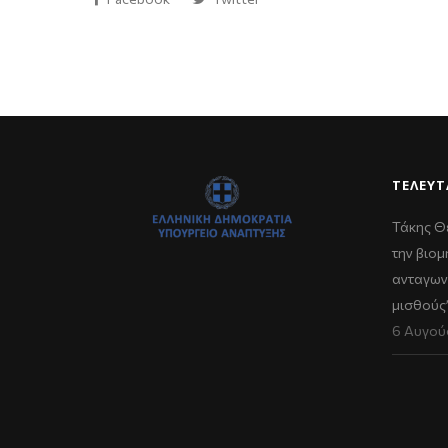
ΤΕΛΕΥΤ
Τάκης Θ
την βιομ
ανταγων
μισθούς
6 Αυγού