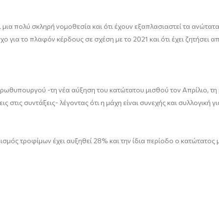
μια πολύ σκληρή νομοθεσία και ότι έχουν εξαπλασιαστεί τα ανώτατα 
χο για το πλαφόν κέρδους σε σχέση με το 2021 και ότι έχει ζητήσει
 πρωθυπουργού -τη νέα αύξηση του κατώτατου μισθού τον Απρίλιο, τ
ις στις συντάξεις- λέγοντας ότι η μάχη είναι συνεχής και συλλογική γ
ωρισμός τροφίμων έχει αυξηθεί 28% και την ίδια περίοδο ο κατώτατο