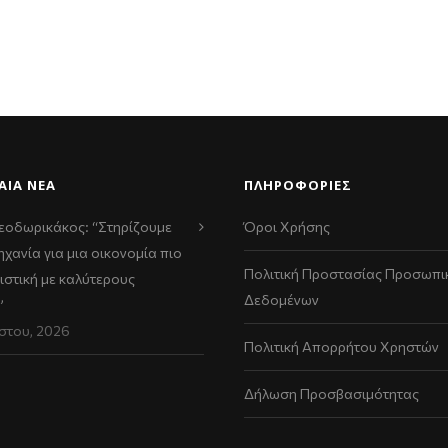
ΑΊΑ ΝΈΑ
ΠΛΗΡΟΦΟΡΙΕΣ
εοδωρικάκος: “Στηρίζουμε
Όροι Χρήσης
ηχανία για μια οικονομία πιο
Πολιτική Προστασίας Προσωπι
ιστική με καλύτερους
Δεδομένων
”
στου, 2026
Πολιτική Απορρήτου Χρηστών
Δήλωση Προσβασιμότητας