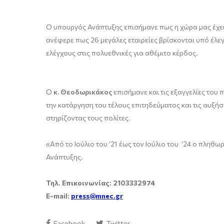
Ο υπουργός Ανάπτυξης επισήμανε πως η χώρα μας έχει 
ανέφερε πως 26 μεγάλες εταιρείες βρίσκονται υπό έλεγ
ελέγχους στις πολυεθνικές για αθέμιτο κέρδος.
Ο
κ. Θεοδωρικάκος
επισήμανε και τις εξαγγελίες του
την κατάργηση του τέλους επιτηδεύματος και τις αυξήσε
στηρίζοντας τους πολίτες.
«Από το Ιούλιο του ’21 έως τον Ιούλιο του ’24 ο πληθ
Ανάπτυξης.
Τηλ. Επικοινωνίας: 2103332974
E-mail
:
press
@
mnec
.
gr
Facebook
Twitter