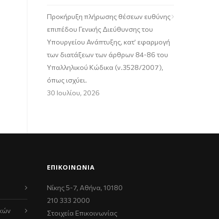
Προκήρυξη πλήρωσης θέσεων ευθύνης
επιπέδου Γενικής Διεύθυνσης του
Υπουργείου Ανάπτυξης, κατ’ εφαρμογή
των διατάξεων των άρθρων 84-86 του
Υπαλληλικού Κώδικα (ν.3528/2007),
όπως ισχύει.
30 Ιουλίου, 2026
ΕΠΙΚΟΙΝΩΝΊΑ
Νίκης 5-7, Αθήνα, 10180
210 333 2000
κών
Στοιχεία Επικοινωνίας