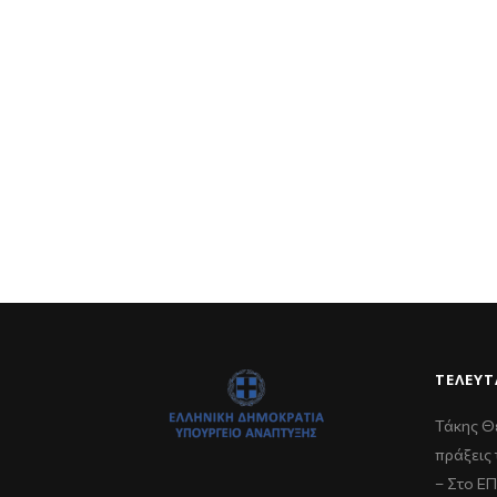
ΤΕΛΕΥΤ
Τάκης Θ
πράξεις 
– Στο Ε