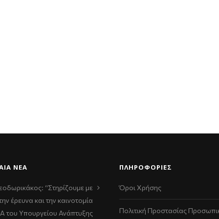
ΑΊΑ ΝΈΑ
ΠΛΗΡΟΦΟΡΙΕΣ
εοδωρικάκος: “Στηρίζουμε με
Όροι Χρήσης
την έρευνα και την καινοτομία
Πολιτική Προστασίας Προσωπι
ΠΑ του Υπουργείου Ανάπτυξης