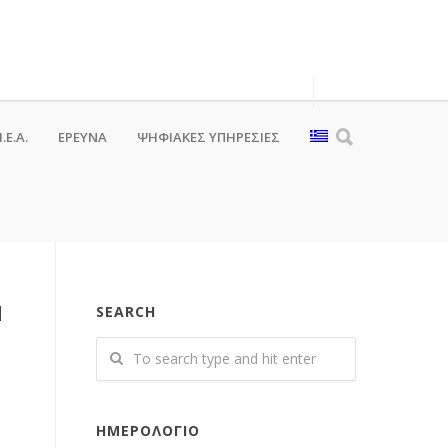
.Ε.Α.
ΕΡΕΥΝΑ
ΨΗΦΙΑΚΈΣ ΥΠΗΡΕΣΊΕΣ
H
SEARCH
ΗΜΕΡΟΛΌΓΙΟ