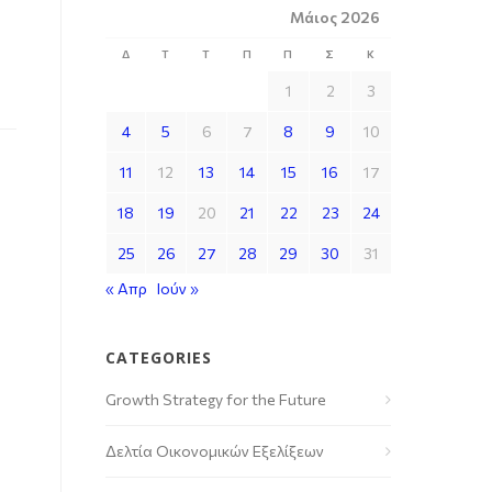
Μάιος 2026
Δ
Τ
Τ
Π
Π
Σ
Κ
1
2
3
4
5
6
7
8
9
10
11
12
13
14
15
16
17
18
19
20
21
22
23
24
25
26
27
28
29
30
31
« Απρ
Ιούν »
CATEGORIES
Growth Strategy for the Future
Δελτία Οικονομικών Εξελίξεων