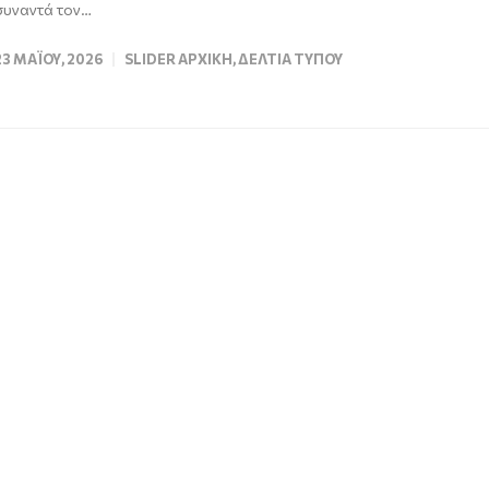
συναντά τον…
23 ΜΑΪ́ΟΥ, 2026
SLIDER ΑΡΧΙΚΉ
,
ΔΕΛΤΊΑ ΤΎΠΟΥ