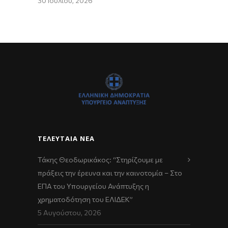
30 Ιουλίου, 2026
ΤΕΛΕΥΤΑΊΑ ΝΈΑ
Τάκης Θεοδωρικάκος: “Στηρίζουμε με
πράξεις την έρευνα και την καινοτομία – Στο
ΕΠΑ του Υπουργείου Ανάπτυξης η
χρηματοδότηση του ΕΛΙΔΕΚ”
5 Αυγούστου, 2026