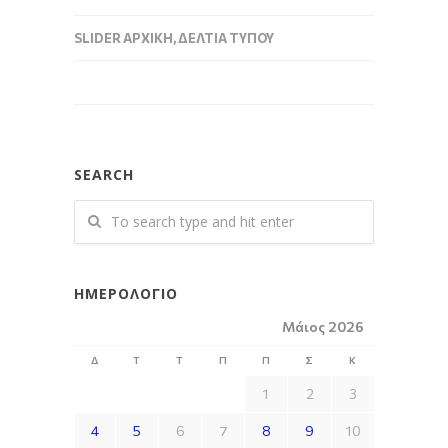
SLIDER ΑΡΧΙΚΉ
,
ΔΕΛΤΊΑ ΤΎΠΟΥ
SEARCH
ΗΜΕΡΟΛΌΓΙΟ
Μάιος 2026
Δ
Τ
Τ
Π
Π
Σ
Κ
1
2
3
4
5
6
7
8
9
10