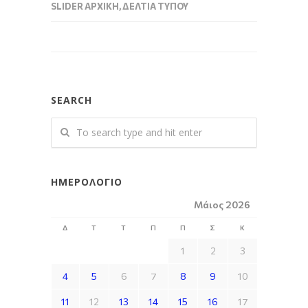
SLIDER ΑΡΧΙΚΉ
,
ΔΕΛΤΊΑ ΤΎΠΟΥ
SEARCH
ΗΜΕΡΟΛΌΓΙΟ
Μάιος 2026
Δ
Τ
Τ
Π
Π
Σ
Κ
1
2
3
4
5
6
7
8
9
10
11
12
13
14
15
16
17