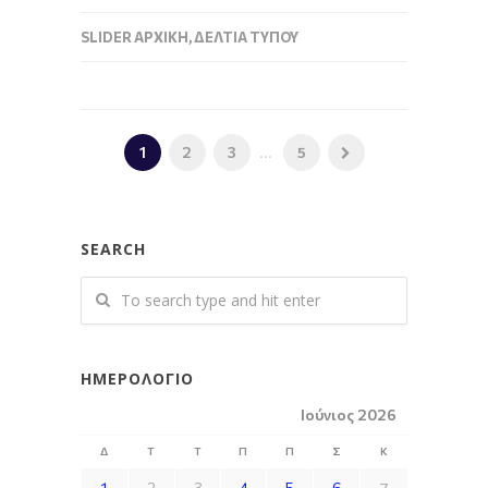
SLIDER ΑΡΧΙΚΉ
,
ΔΕΛΤΊΑ ΤΎΠΟΥ
1
2
3
...
5
SEARCH
ΗΜΕΡΟΛΌΓΙΟ
Ιούνιος 2026
Δ
Τ
Τ
Π
Π
Σ
Κ
1
2
3
4
5
6
7