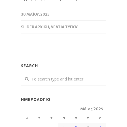
30 ΜΑΪ́ΟΥ, 2025
SLIDER ΑΡΧΙΚΉ
,
ΔΕΛΤΊΑ ΤΎΠΟΥ
SEARCH
ΗΜΕΡΟΛΌΓΙΟ
Μάιος 2025
Δ
Τ
Τ
Π
Π
Σ
Κ