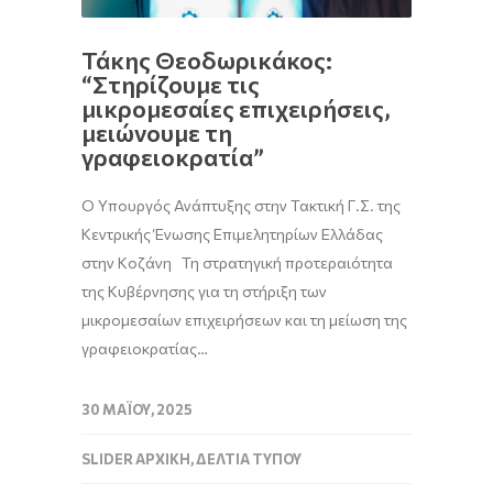
Τάκης Θεοδωρικάκος:
“Στηρίζουμε τις
μικρομεσαίες επιχειρήσεις,
μειώνουμε τη
γραφειοκρατία”
Ο Υπουργός Ανάπτυξης στην Τακτική Γ.Σ. της
Κεντρικής Ένωσης Επιμελητηρίων Ελλάδας
στην Κοζάνη Τη στρατηγική προτεραιότητα
της Κυβέρνησης για τη στήριξη των
μικρομεσαίων επιχειρήσεων και τη μείωση της
γραφειοκρατίας…
30 ΜΑΪ́ΟΥ, 2025
SLIDER ΑΡΧΙΚΉ
,
ΔΕΛΤΊΑ ΤΎΠΟΥ