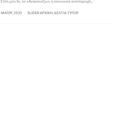
«Σπίτι μου ΙΙ», το «Ανακαινίζω», η κοινωνική αντιπαροχή…
2 ΜΑΪ́ΟΥ, 2025
SLIDER ΑΡΧΙΚΉ
,
ΔΕΛΤΊΑ ΤΎΠΟΥ