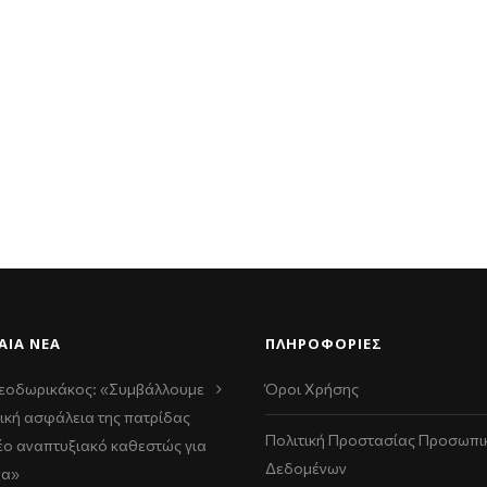
ΑΊΑ ΝΈΑ
ΠΛΗΡΟΦΟΡΙΕΣ
εοδωρικάκος: «Συμβάλλουμε
Όροι Χρήσης
ική ασφάλεια της πατρίδας
Πολιτική Προστασίας Προσωπι
νέο αναπτυξιακό καθεστώς για
Δεδομένων
να»