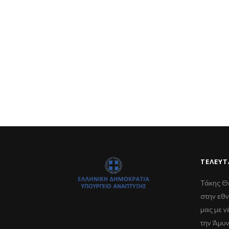
ΤΕΛΕΥΤ
Τάκης Θ
στην εθν
μας με 
την Άμυ