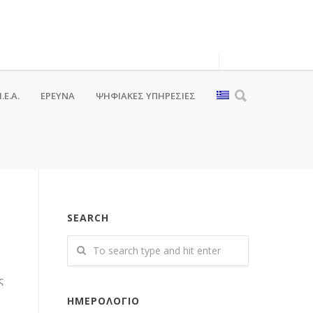
.Ε.Α.
ΕΡΕΥΝΑ
ΨΗΦΙΑΚΈΣ ΥΠΗΡΕΣΊΕΣ
SEARCH
ς
ΗΜΕΡΟΛΌΓΙΟ