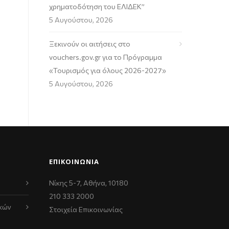
χρηματοδότηση του ΕΛΙΔΕΚ”
5 Αυγούστου, 2026
Ξεκινούν οι αιτήσεις στο
vouchers.gov.gr για το Πρόγραμμα
«Τουρισμός για όλους 2026-2027»
5 Αυγούστου, 2026
ΕΠΙΚΟΙΝΩΝΊΑ
Νίκης 5-7, Αθήνα, 10180
210 333 2000
κών
Στοιχεία Επικοινωνίας