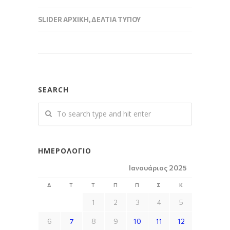
SLIDER ΑΡΧΙΚΉ
,
ΔΕΛΤΊΑ ΤΎΠΟΥ
SEARCH
ΗΜΕΡΟΛΌΓΙΟ
Ιανουάριος 2025
Δ
Τ
Τ
Π
Π
Σ
Κ
1
2
3
4
5
6
7
8
9
10
11
12