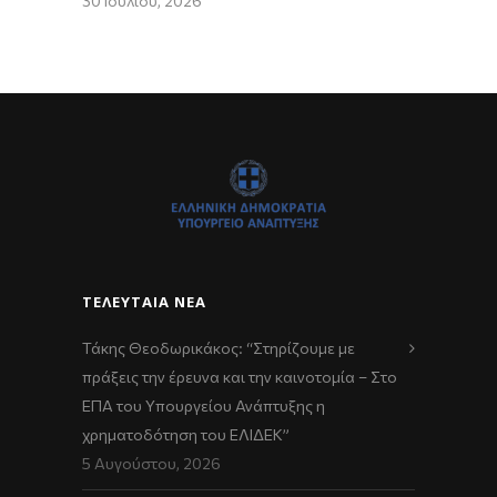
30 Ιουλίου, 2026
ΤΕΛΕΥΤΑΊΑ ΝΈΑ
Τάκης Θεοδωρικάκος: “Στηρίζουμε με
πράξεις την έρευνα και την καινοτομία – Στο
ΕΠΑ του Υπουργείου Ανάπτυξης η
χρηματοδότηση του ΕΛΙΔΕΚ”
5 Αυγούστου, 2026