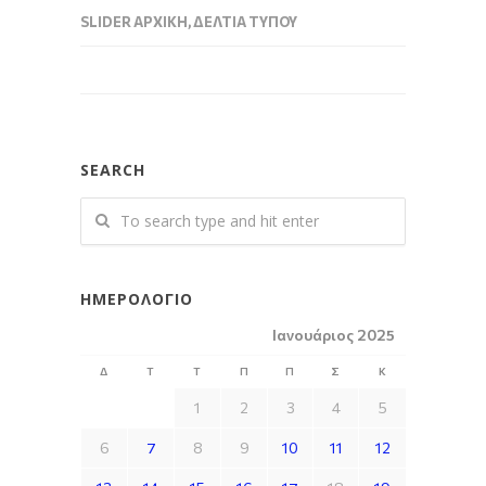
SLIDER ΑΡΧΙΚΉ
,
ΔΕΛΤΊΑ ΤΎΠΟΥ
SEARCH
ΗΜΕΡΟΛΌΓΙΟ
Ιανουάριος 2025
Δ
Τ
Τ
Π
Π
Σ
Κ
1
2
3
4
5
6
7
8
9
10
11
12