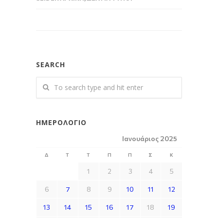
SEARCH
ΗΜΕΡΟΛΌΓΙΟ
Ιανουάριος 2025
Δ
Τ
Τ
Π
Π
Σ
Κ
1
2
3
4
5
6
7
8
9
10
11
12
13
14
15
16
17
18
19