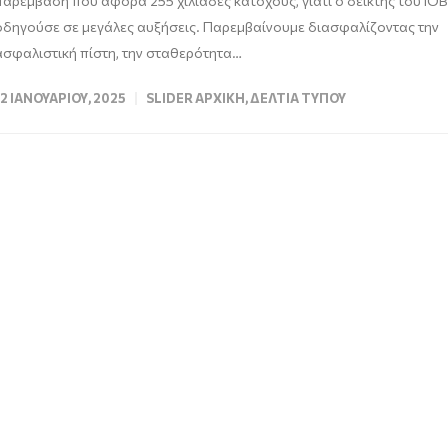
παρέμβαση που αφορά 255 χιλιάδες κατόχους, γιατί ο δείκτης του ΙΟ
οδηγούσε σε μεγάλες αυξήσεις. Παρεμβαίνουμε διασφαλίζοντας την
ασφαλιστική πίστη, την σταθερότητα…
12 ΙΑΝΟΥΑΡΊΟΥ, 2025
SLIDER ΑΡΧΙΚΉ
,
ΔΕΛΤΊΑ ΤΎΠΟΥ