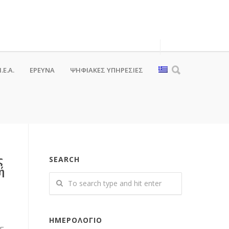
.Ε.Α.
ΕΡΕΥΝΑ
ΨΗΦΙΑΚΈΣ ΥΠΗΡΕΣΊΕΣ
ς
SEARCH
ή
ΗΜΕΡΟΛΌΓΙΟ