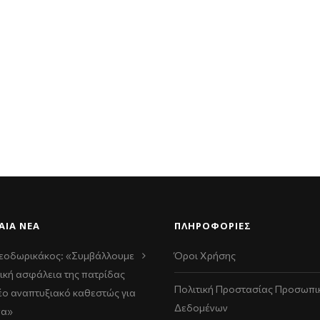
ΑΊΑ ΝΈΑ
ΠΛΗΡΟΦΟΡΙΕΣ
εοδωρικάκος: «Συμβάλλουμε
Όροι Χρήσης
ική ασφάλεια της πατρίδας
Πολιτική Προστασίας Προσωπι
νέο αναπτυξιακό καθεστώς για
Δεδομένων
να»