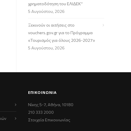
χρηματοδότηση του ΕΛΙΔΕΚ”
5 Αυγούστου, 2026
Ξεκινούν οι αιτήσεις στο
vouchers.gov.gr για το Πρόγραμμα
«Τουρισμός για όλους 2026-2027»
5 Αυγούστου, 2026
ΕΠΙΚΟΙΝΩΝΊΑ
Νίκης 5-7, Αθήνα, 10180
210 333 2000
κών
Στοιχεία Επικοινωνίας