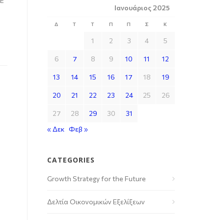
ΒΕ
Ιανουάριος 2025
Δ
Τ
Τ
Π
Π
Σ
Κ
1
2
3
4
5
6
7
8
9
10
11
12
13
14
15
16
17
18
19
20
21
22
23
24
25
26
27
28
29
30
31
« Δεκ
Φεβ »
CATEGORIES
Growth Strategy for the Future
Δελτία Οικονομικών Εξελίξεων