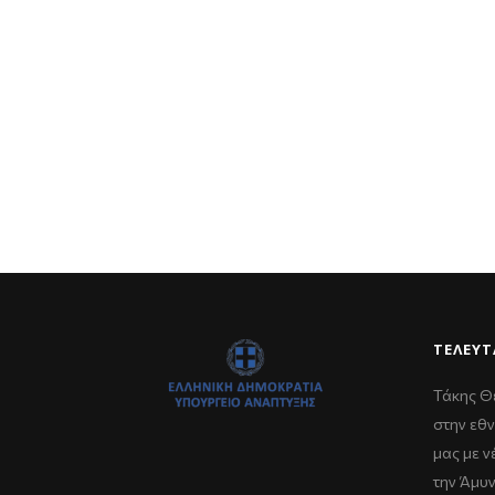
ΤΕΛΕΥΤ
Τάκης Θ
στην εθν
μας με 
την Άμυ