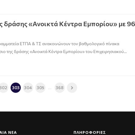
 δράσης «Ανοικτά Κέντρα Εμπορίου» με 9
 Γραμματεία ΕΤΠΑ & ΤΣ ανακοινώνουν τον βαθμολογικό πίνακα
ιο της δράσης «Ανοικτά Κέντρα Εμπορίου» του Επιχειρησιακού…
302
303
304
305
...
368
ΑΊΑ ΝΈΑ
ΠΛΗΡΟΦΟΡΙΕΣ