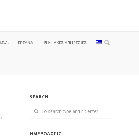
.Ε.Α.
ΕΡΕΥΝΑ
ΨΗΦΙΑΚΈΣ ΥΠΗΡΕΣΊΕΣ
SEARCH
υ
ΗΜΕΡΟΛΌΓΙΟ