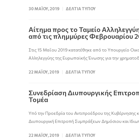
30 ΜΑΪ́ΟΥ, 2019
ΔΕΛΤΊΑ ΤΎΠΟΥ
Αίτημα προς το Ταμείο Αλληλεγγύη
από τις πλημμύρες Φεβρουαρίου 2
Στις 15 Μαΐου 2019 κατατέθηκε από το Υπουργείο Οικο
Αλληλεγγύης της Ευρωπαϊκής Ένωσης για την χρηματο
22 ΜΑΪ́ΟΥ, 2019
ΔΕΛΤΊΑ ΤΎΠΟΥ
Συνεδρίαση Διυπουργικής Επιτροπ
Τομέα
Υπό την Προεδρία του Αντιπροέδρου της Κυβέρνησης 
Διυπουργική Επιτροπή Συμπράξεων Δημόσιου και Ιδιωτ
22 ΜΑΪ́ΟΥ, 2019
ΔΕΛΤΊΑ ΤΎΠΟΥ