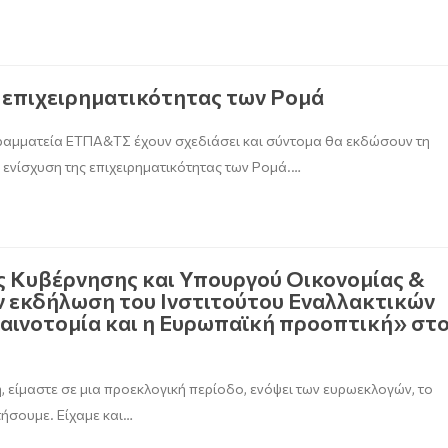
ης επιχειρηματικότητας των Ρομά
 Γραμματεία ΕΤΠΑ&ΤΣ έχουν σχεδιάσει και σύντομα θα εκδώσουν τη
 ενίσχυση της επιχειρηματικότητας των Ρομά.…
ς Κυβέρνησης και Υπουργού Οικονομίας &
 εκδήλωση του Ινστιτούτου Εναλλακτικών
Καινοτομία και η Ευρωπαϊκή προοπτική» στ
 είμαστε σε μια προεκλογική περίοδο, ενόψει των ευρωεκλογών, το
τήσουμε. Είχαμε και…