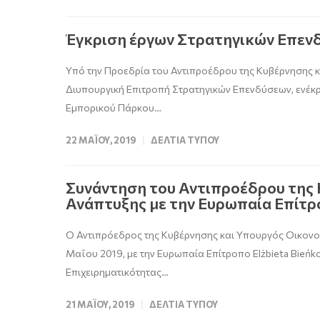
Έγκριση έργων Στρατηγικών Επεν
Υπό την Προεδρία του Αντιπροέδρου της Κυβέρνησης 
Διυπουργική Επιτροπή Στρατηγικών Επενδύσεων, ενέκριν
Εμπορικού Πάρκου…
22 ΜΑΪ́ΟΥ, 2019
ΔΕΛΤΊΑ ΤΎΠΟΥ
Συνάντηση του Αντιπροέδρου της 
Ανάπτυξης με την Ευρωπαία Επίτρ
Ο Αντιπρόεδρος της Κυβέρνησης και Υπουργός Οικονομ
Μαΐου 2019, με την Ευρωπαία Επίτροπο Elżbieta Bieńk
Επιχειρηματικότητας…
21 ΜΑΪ́ΟΥ, 2019
ΔΕΛΤΊΑ ΤΎΠΟΥ