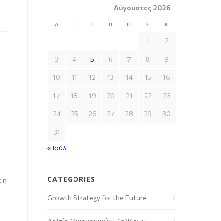
Αύγουστος 2026
Δ
Τ
Τ
Π
Π
Σ
Κ
1
2
3
4
5
6
7
8
9
10
11
12
13
14
15
16
17
18
19
20
21
22
23
24
25
26
27
28
29
30
31
« Ιούλ
CATEGORIES
 η
Growth Strategy for the Future
Δελτία Οικονομικών Εξελίξεων