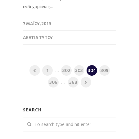
ενδεχομένως…
7 ΜΑΪ́ΟΥ, 2019
ΔΕΛΤΊΑ ΤΎΠΟΥ
1
...
302
303
304
305
306
...
368
SEARCH