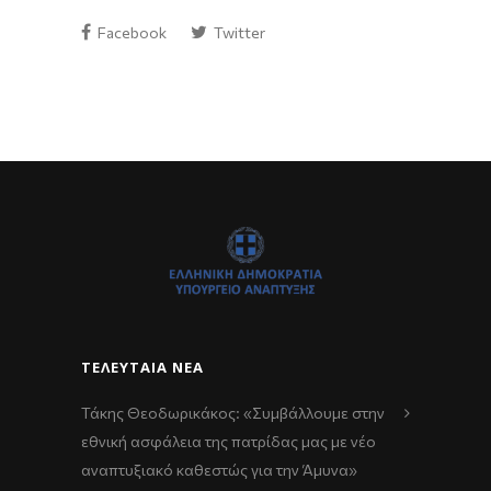
Facebook
Twitter
ΤΕΛΕΥΤΑΊΑ ΝΈΑ
Τάκης Θεοδωρικάκος: «Συμβάλλουμε στην
εθνική ασφάλεια της πατρίδας μας με νέο
αναπτυξιακό καθεστώς για την Άμυνα»