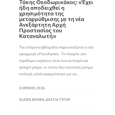
Τάκης Θεοδωρικάκος: «Έχει
ήδη αποδειχθεί η
χρησιμότητα της
μεταρρύθμισης με τη νέα
Ανεξάρτητη Αρχή
Προστασίας του
Καταναλωτή»
Την επόμενη εβδομάδα παρουσιάζεται η νέα
εφαρμογή «PosoKanei» Το πλαφόν στο
περιθώριο κέρδους είναι ένα αυστηρό και
σκληρό μέτρο, το οποίο δεν αποτελεί μόνιμη
επιλογή, αλλά εφαρμόστηκε για να…
5 ΙΟΥΝΊΟΥ, 2026
SLIDER ΑΡΧΙΚΉ
,
ΔΕΛΤΊΑ ΤΎΠΟΥ