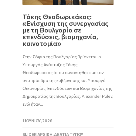
Τάκης Θεοδωρικάκος:
«Ενίσχυση της συνεργασίας
με τη Βουλγαρία σε
επενδύσεις, βιομηχανία,
καινοτομία»
Στην Σόφια της Βουλγαρίας βρίσκεται ο
Υπουργός Ανάπτυξης Τάκης
Θεοδωρικάκος όπου συναντηθηκε με τον
αντιπρόεδρο της κυβέρνησης και Υπουργό
Οικονομίας, Επενδύσεων και Βιομηχανίας της
Δημοκρατίας της Βουλγαρίας, Alexander Pulev,
ενώ ήταν…
1 ΙΟΥΝΊΟΥ, 2026
SLIDER ΑΡΧΙΚΉ
,
ΔΕΛΤΊΑ ΤΎΠΟΥ