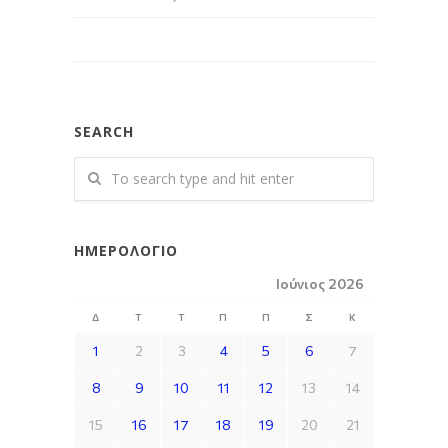
SEARCH
ΗΜΕΡΟΛΌΓΙΟ
Ιούνιος 2026
Δ
Τ
Τ
Π
Π
Σ
Κ
1
2
3
4
5
6
7
8
9
10
11
12
13
14
15
16
17
18
19
20
21