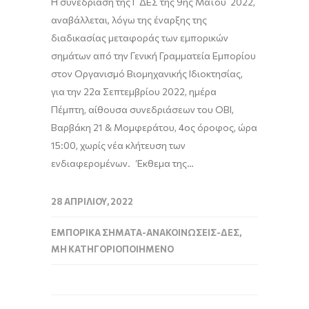
H συνεδρίαση της Γ ΔΕΣ της 9ης Μαΐου 2022,
αναβάλλεται, λόγω της έναρξης της
διαδικασίας μεταφοράς των εμπορικών
σημάτων από την Γενική Γραμματεία Εμπορίου
στον Οργανισμό Βιομηχανικής Ιδιοκτησίας,
για την 22α Σεπτεμβρίου 2022, ημέρα
Πέμπτη, αίθουσα συνεδριάσεων του ΟΒΙ,
Βαρβάκη 21 & Μομφεράτου, 4ος όροφος, ώρα
15:00, χωρίς νέα κλήτευση των
ενδιαφερομένων. Έκθεμα της…
28 ΑΠΡΙΛΊΟΥ, 2022
ΕΜΠΟΡΙΚΆ ΣΉΜΑΤΑ-ΑΝΑΚΟΙΝΏΣΕΙΣ-ΔΕΣ
,
ΜΗ ΚΑΤΗΓΟΡΙΟΠΟΙΗΜΈΝΟ