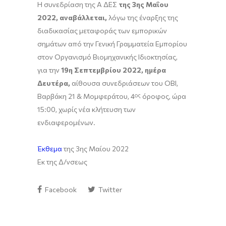
H συνεδρίαση της A ΔΕΣ
της 3ης Μαΐου
2022, αναβάλλεται,
λόγω της έναρξης της
διαδικασίας μεταφοράς των εμπορικών
σημάτων από την Γενική Γραμματεία Εμπορίου
στον Οργανισμό Βιομηχανικής Ιδιοκτησίας,
για την
19
η Σεπτεμβρίου 2022, ημέρα
Δευτέρα,
αίθουσα συνεδριάσεων του ΟΒΙ,
Βαρβάκη 21 & Μομφεράτου, 4
ος
όροφος, ώρα
15:00, χωρίς νέα κλήτευση των
ενδιαφερομένων.
Έκθεμα
της 3ης Μαίου 2022
Εκ της Δ/νσεως
Facebook
Twitter