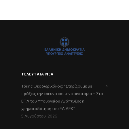
ΤΕΛΕΥΤΑΊΑ ΝΈΑ
Τάκης Θεοδωρικάκος: “Στηρίζουμε με
πράξεις την έρευνα και την καινοτομία – Στο
ΕΠΑ του Υπουργείου Ανάπτυξης η
χρηματοδότηση του ΕΛΙΔΕΚ”
5 Αυγούστου, 2026