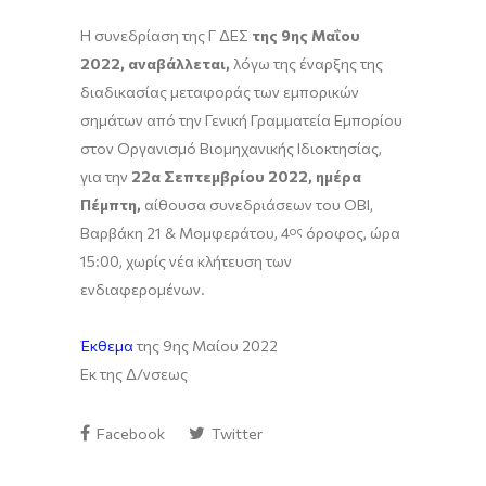
H συνεδρίαση της Γ ΔΕΣ
της 9ης Μαΐου
2022, αναβάλλεται,
λόγω της έναρξης της
διαδικασίας μεταφοράς των εμπορικών
σημάτων από την Γενική Γραμματεία Εμπορίου
στον Οργανισμό Βιομηχανικής Ιδιοκτησίας,
για την
22α
Σεπτεμβρίου 2022, ημέρα
Πέμπτη,
αίθουσα συνεδριάσεων του ΟΒΙ,
Βαρβάκη 21 & Μομφεράτου, 4
ος
όροφος, ώρα
15:00, χωρίς νέα κλήτευση των
ενδιαφερομένων.
Έκθεμα
της 9ης Μαίου 2022
Εκ της Δ/νσεως
Facebook
Twitter