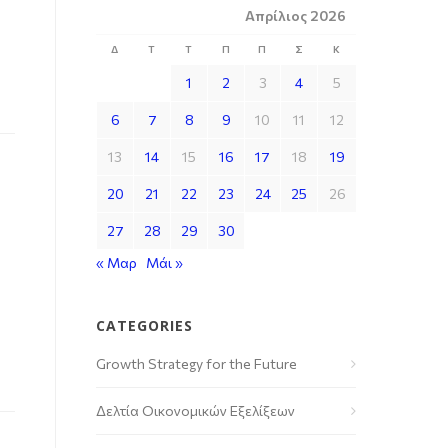
Απρίλιος 2026
Δ
Τ
Τ
Π
Π
Σ
Κ
1
2
3
4
5
6
7
8
9
10
11
12
13
14
15
16
17
18
19
20
21
22
23
24
25
26
27
28
29
30
« Μαρ
Μάι »
CATEGORIES
Growth Strategy for the Future
Δελτία Οικονομικών Εξελίξεων