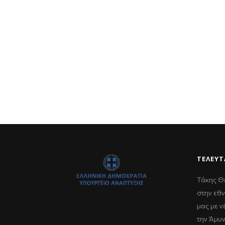
ΤΕΛΕΥΤ
Τάκης Θ
στην εθν
μας με 
την Άμυ