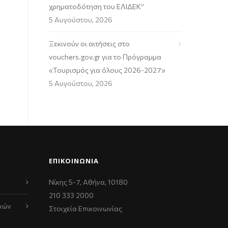
χρηματοδότηση του ΕΛΙΔΕΚ”
5 Αυγούστου, 2026
Ξεκινούν οι αιτήσεις στο
vouchers.gov.gr για το Πρόγραμμα
«Τουρισμός για όλους 2026-2027»
5 Αυγούστου, 2026
ΕΠΙΚΟΙΝΩΝΊΑ
Νίκης 5-7, Αθήνα, 10180
210 333 2000
κών
Στοιχεία Επικοινωνίας