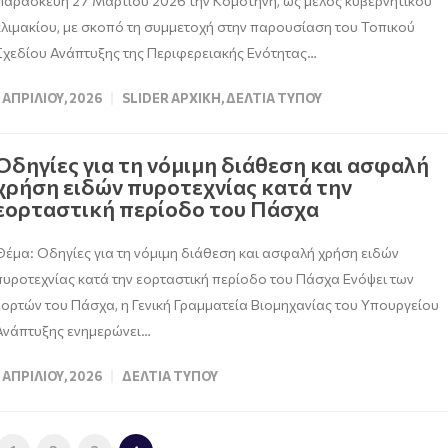
Παρασκευή 27 Μαρτίου 2026 την Κομοτηνή, ως μέλος κυβερνητικού
κλιμακίου, με σκοπό τη συμμετοχή στην παρουσίαση του Τοπικού
Σχεδίου Ανάπτυξης της Περιφερειακής Ενότητας…
1 ΑΠΡΙΛΊΟΥ, 2026
SLIDER ΑΡΧΙΚΉ
,
ΔΕΛΤΊΑ ΤΎΠΟΥ
Οδηγίες για τη νόμιμη διάθεση και ασφαλή
χρήση ειδών πυροτεχνίας κατά την
εορταστική περίοδο του Πάσχα
Θέμα: Οδηγίες για τη νόμιμη διάθεση και ασφαλή χρήση ειδών
πυροτεχνίας κατά την εορταστική περίοδο του Πάσχα Ενόψει των
εορτών του Πάσχα, η Γενική Γραμματεία Βιομηχανίας του Υπουργείου
Ανάπτυξης ενημερώνει…
1 ΑΠΡΙΛΊΟΥ, 2026
ΔΕΛΤΊΑ ΤΎΠΟΥ