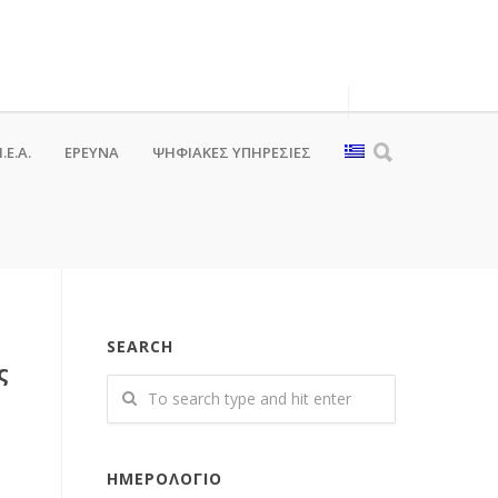
.Ε.Α.
ΕΡΕΥΝΑ
ΨΗΦΙΑΚΈΣ ΥΠΗΡΕΣΊΕΣ
SEARCH
ς
ΗΜΕΡΟΛΌΓΙΟ