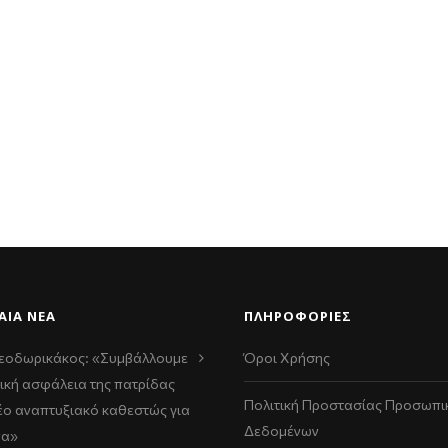
ΑΊΑ ΝΈΑ
ΠΛΗΡΟΦΟΡΙΕΣ
εοδωρικάκος: «Συμβάλλουμε
Όροι Χρήσης
ική ασφάλεια της πατρίδας
Πολιτική Προστασίας Προσωπι
νέο αναπτυξιακό καθεστώς για
Δεδομένων
να»