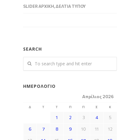
SLIDER ΑΡΧΙΚΉ
,
ΔΕΛΤΊΑ ΤΎΠΟΥ
SEARCH
ΗΜΕΡΟΛΌΓΙΟ
Απρίλιος 2026
Δ
Τ
Τ
Π
Π
Σ
Κ
1
2
3
4
5
6
7
8
9
10
11
12