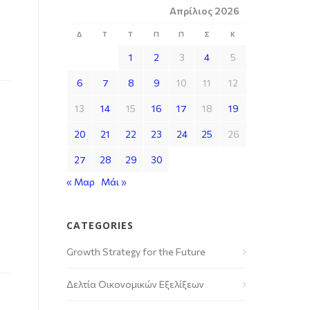
Απρίλιος 2026
Δ
Τ
Τ
Π
Π
Σ
Κ
1
2
3
4
5
6
7
8
9
10
11
12
13
14
15
16
17
18
19
20
21
22
23
24
25
26
27
28
29
30
« Μαρ
Μάι »
CATEGORIES
Growth Strategy for the Future
Δελτία Οικονομικών Εξελίξεων