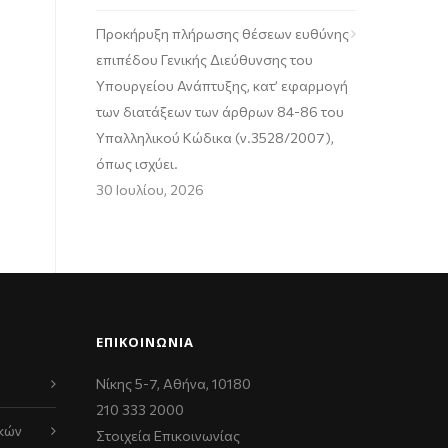
Προκήρυξη πλήρωσης θέσεων ευθύνης
επιπέδου Γενικής Διεύθυνσης του
Υπουργείου Ανάπτυξης, κατ’ εφαρμογή
των διατάξεων των άρθρων 84-86 του
Υπαλληλικού Κώδικα (ν.3528/2007),
όπως ισχύει.
30 Ιουλίου, 2026
ΕΠΙΚΟΙΝΩΝΊΑ
Νίκης 5-7, Αθήνα, 10180
210 333 2000
κών
Στοιχεία Επικοινωνίας