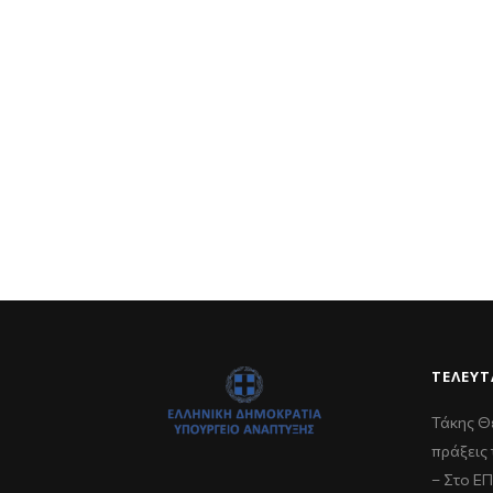
ΤΕΛΕΥΤ
Τάκης Θ
πράξεις 
– Στο Ε