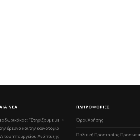
ΑΊΑ ΝΈΑ
ΠΛΗΡΟΦΟΡΙΕΣ
εοδωρικάκος: “Στηρίζουμε με
Όροι Χρήσης
την έρευνα και την καινοτομία
Πολιτική Προστασίας Προσωπι
ΠΑ του Υπουργείου Ανάπτυξης