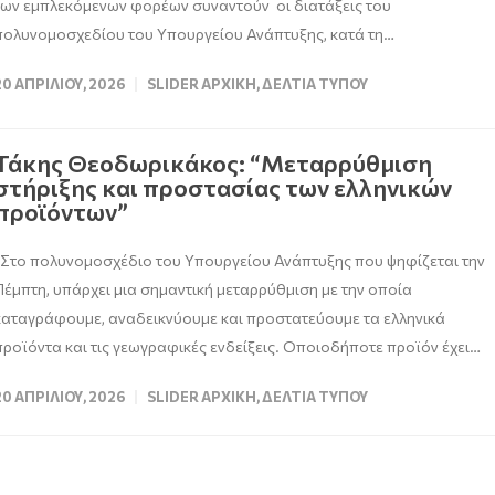
των εμπλεκόμενων φορέων συναντούν οι διατάξεις του
πολυνομοσχεδίου του Υπουργείου Ανάπτυξης, κατά τη…
20 ΑΠΡΙΛΊΟΥ, 2026
SLIDER ΑΡΧΙΚΉ
,
ΔΕΛΤΊΑ ΤΎΠΟΥ
Τάκης Θεοδωρικάκος: “Μεταρρύθμιση
στήριξης και προστασίας των ελληνικών
προϊόντων”
“Στο πολυνομοσχέδιο του Υπουργείου Ανάπτυξης που ψηφίζεται την
Πέμπτη, υπάρχει μια σημαντική μεταρρύθμιση με την οποία
καταγράφουμε, αναδεικνύουμε και προστατεύουμε τα ελληνικά
προϊόντα και τις γεωγραφικές ενδείξεις. Οποιοδήποτε προϊόν έχει…
20 ΑΠΡΙΛΊΟΥ, 2026
SLIDER ΑΡΧΙΚΉ
,
ΔΕΛΤΊΑ ΤΎΠΟΥ