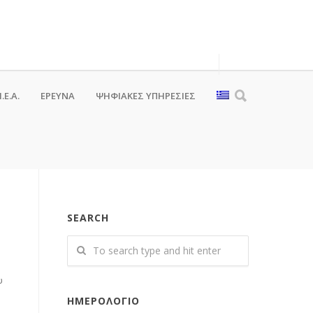
.Ε.Α.
ΕΡΕΥΝΑ
ΨΗΦΙΑΚΈΣ ΥΠΗΡΕΣΊΕΣ
SEARCH
υ
ΗΜΕΡΟΛΌΓΙΟ