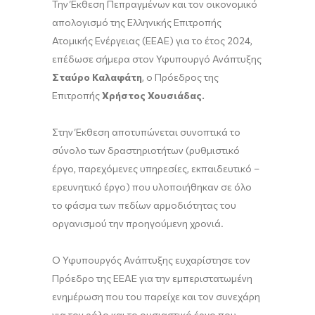
Την Έκθεση Πεπραγμένων και τον οικονομικό
απολογισμό της Ελληνικής Επιτροπής
Ατομικής Ενέργειας (ΕΕΑΕ) για το έτος 2024,
επέδωσε σήμερα στον Υφυπουργό Ανάπτυξης
Σταύρο Καλαφάτη
, ο Πρόεδρος της
Επιτροπής
Χρήστος Χουσιάδας.
Στην Έκθεση αποτυπώνεται συνοπτικά το
σύνολο των δραστηριοτήτων (ρυθμιστικό
έργο, παρεχόμενες υπηρεσίες, εκπαιδευτικό –
ερευνητικό έργο) που υλοποιήθηκαν σε όλο
το φάσμα των πεδίων αρμοδιότητας του
οργανισμού την προηγούμενη χρονιά.
Ο Υφυπουργός Ανάπτυξης ευχαρίστησε τον
Πρόεδρο της ΕΕΑΕ για την εμπεριστατωμένη
ενημέρωση που του παρείχε και τον συνεχάρη
για τον ρόλο και το ουσιαστικό έργο που