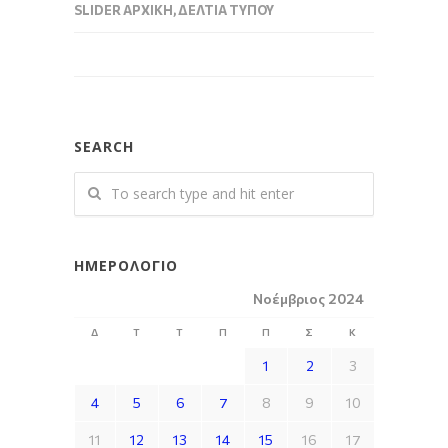
SLIDER ΑΡΧΙΚΉ
,
ΔΕΛΤΊΑ ΤΎΠΟΥ
SEARCH
ΗΜΕΡΟΛΌΓΙΟ
Νοέμβριος 2024
Δ
Τ
Τ
Π
Π
Σ
Κ
1
2
3
4
5
6
7
8
9
10
11
12
13
14
15
16
17