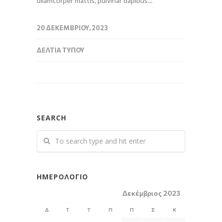
ullamcorper mattis, pulvinar dapibus…
20 ΔΕΚΕΜΒΡΊΟΥ, 2023
ΔΕΛΤΊΑ ΤΎΠΟΥ
SEARCH
ΗΜΕΡΟΛΌΓΙΟ
Δεκέμβριος 2023
Δ
Τ
Τ
Π
Π
Σ
Κ