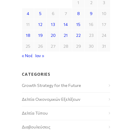
1
2
3
4
5
6
7
8
9
10
11
12
13
14
15
16
17
18
19
20
21
22
23
24
25
26
27
28
29
30
31
« Νοέ
Ιαν »
CATEGORIES
Growth Strategy for the Future
Δελτία Οικονομικών Εξελίξεων
Δελτία Τύπου
Διαβουλεύσεις