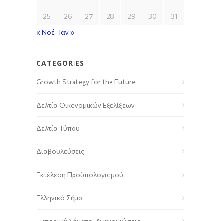
25
26
27
28
29
30
31
« Νοέ
Ιαν »
CATEGORIES
Growth Strategy for the Future
Δελτία Οικονομικών Εξελίξεων
Δελτία Τύπου
Διαβουλεύσεις
Εκτέλεση Προϋπολογισμού
Ελληνικό Σήμα
Εμπορικά Σήματα-Ανακοινώσεις