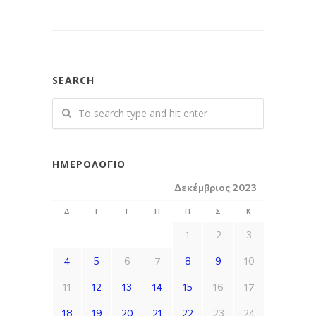
SEARCH
ΗΜΕΡΟΛΌΓΙΟ
Δεκέμβριος 2023
Δ
Τ
Τ
Π
Π
Σ
Κ
1
2
3
4
5
6
7
8
9
10
11
12
13
14
15
16
17
18
19
20
21
22
23
24