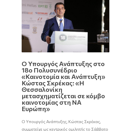
Ο Υπουργός Ανάπτυξης στο
18ο Πολυσυνέδριο
«Καινοτομία και Ανάπτυξη»
Κώστας Σκρέκας: «Η
Θεσσαλονίκη
μετασχηματίζεται σε κόμβο
καινοτομίας στη ΝΑ
Ευρώπη»
Ο Υπουργός Ανάπτυξης, Κώστας Σκρέκας,
συμμετείχε ως κεντρικός ομιλητής το Σάββατο