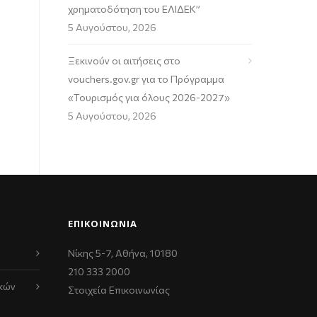
χρηματοδότηση του ΕΛΙΔΕΚ”
5 Αυγούστου, 2026
Ξεκινούν οι αιτήσεις στο
vouchers.gov.gr για το Πρόγραμμα
«Τουρισμός για όλους 2026-2027»
5 Αυγούστου, 2026
ΕΠΙΚΟΙΝΩΝΊΑ
Νίκης 5-7, Αθήνα, 10180
210 333 2000
κών
Στοιχεία Επικοινωνίας