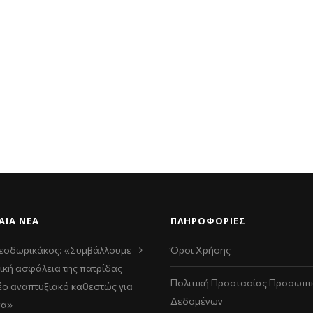
ΑΊΑ ΝΈΑ
ΠΛΗΡΟΦΟΡΙΕΣ
εοδωρικάκος: «Συμβάλλουμε
Όροι Χρήσης
ική ασφάλεια της πατρίδας
Πολιτική Προστασίας Προσωπι
νέο αναπτυξιακό καθεστώς για
Δεδομένων
να»