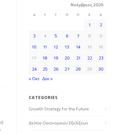
Νοέμβριος 2025
Δ
Τ
Τ
Π
Π
Σ
Κ
1
2
3
4
5
6
7
8
9
10
11
12
13
14
15
16
17
18
19
20
21
22
23
24
25
26
27
28
29
30
« Οκτ
Δεκ »
CATEGORIES
Growth Strategy for the Future
κή
Δελτία Οικονομικών Εξελίξεων
ν