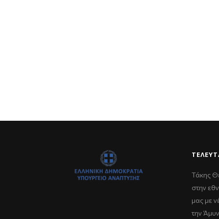
ΤΕΛΕΥΤ
Τάκης Θ
στην εθν
μας με 
την Άμυ