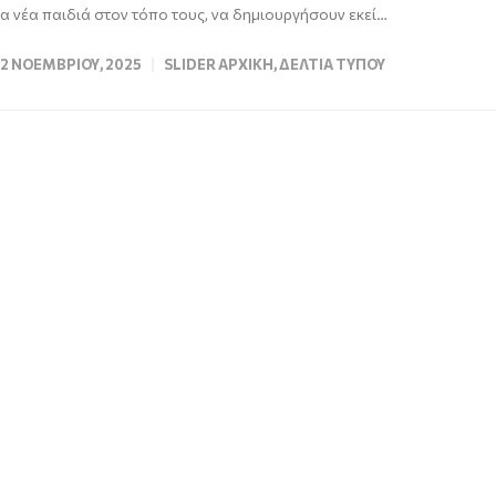
τα νέα παιδιά στον τόπο τους, να δημιουργήσουν εκεί…
12 ΝΟΕΜΒΡΊΟΥ, 2025
SLIDER ΑΡΧΙΚΉ
,
ΔΕΛΤΊΑ ΤΎΠΟΥ