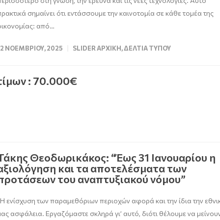
περισσότερο στη γνώση, την έρευνα και τις νέες τεχνολογίες. Αυτό
πρακτικά σημαίνει ότι εντάσσουμε την καινοτομία σε κάθε τομέα της
οικονομίας: από…
12 ΝΟΕΜΒΡΊΟΥ, 2025
SLIDER ΑΡΧΙΚΉ
,
ΔΕΛΤΊΑ ΤΎΠΟΥ
ίμων : 70.000€
Τάκης Θεοδωρικάκος: “Έως 31 Ιανουαρίου η
αξιολόγηση και τα αποτελέσματα των
προτάσεων του αναπτυξιακού νόμου”
“Η ενίσχυση των παραμεθόριων περιοχών αφορά και την ίδια την εθνι
μας ασφάλεια. Εργαζόμαστε σκληρά γι’ αυτό, διότι θέλουμε να μείνου